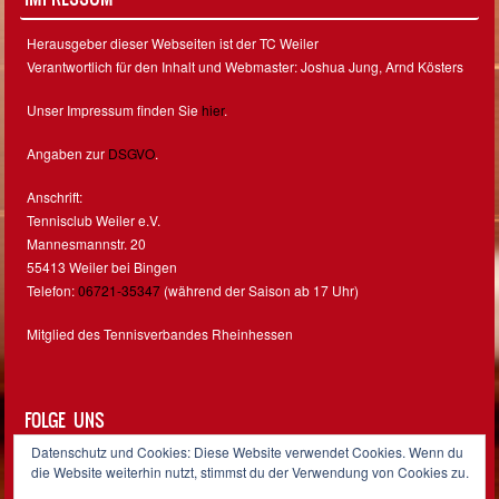
Herausgeber dieser Webseiten ist der TC Weiler
Verantwortlich für den Inhalt und Webmaster: Joshua Jung, Arnd Kösters
Unser Impressum finden Sie
hier
.
Angaben zur
DSGVO
.
Anschrift:
Tennisclub Weiler e.V.
Mannesmannstr. 20
55413 Weiler bei Bingen
Telefon:
06721-35347
(während der Saison ab 17 Uhr)
Mitglied des Tennisverbandes Rheinhessen
FOLGE UNS
Datenschutz und Cookies: Diese Website verwendet Cookies. Wenn du
Facebook
Instagram
die Website weiterhin nutzt, stimmst du der Verwendung von Cookies zu.