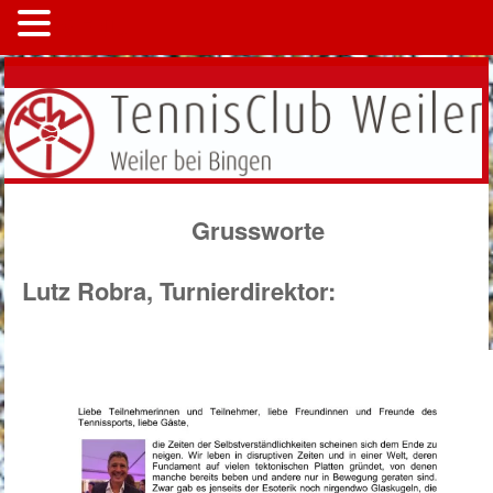
MENÜ
Grussworte
Lutz Robra, Turnierdirektor: