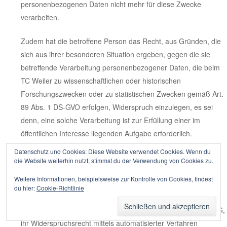
personenbezogenen Daten nicht mehr für diese Zwecke
verarbeiten.
Zudem hat die betroffene Person das Recht, aus Gründen, die
sich aus ihrer besonderen Situation ergeben, gegen die sie
betreffende Verarbeitung personenbezogener Daten, die beim
TC Weiler zu wissenschaftlichen oder historischen
Forschungszwecken oder zu statistischen Zwecken gemäß Art.
89 Abs. 1 DS-GVO erfolgen, Widerspruch einzulegen, es sei
denn, eine solche Verarbeitung ist zur Erfüllung einer im
öffentlichen Interesse liegenden Aufgabe erforderlich.
Datenschutz und Cookies: Diese Website verwendet Cookies. Wenn du
Zur Ausübung des Rechts auf Widerspruch kann sich die
die Website weiterhin nutzt, stimmst du der Verwendung von Cookies zu.
betroffene Person direkt an den Vorstand des TC Weiler
Weitere Informationen, beispielsweise zur Kontrolle von Cookies, findest
wenden. Der betroffenen Person steht es ferner frei, im
du hier:
Cookie-Richtlinie
Zusammenhang mit der Nutzung von Diensten der
Informationsgesellschaft, ungeachtet der Richtlinie 2002/58/EG,
ihr Widerspruchsrecht mittels automatisierter Verfahren