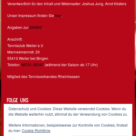
Verantwortlich für den Inhalt und Webmaster: Joshua Jung, Arnd Kösters
Unser Impressum finden Sie
hier
.
Angaben zur
DSGVO
.
Anschrift:
Tennisclub Weiler e.V.
Mannesmannstr. 20
55413 Weiler bei Bingen
Telefon:
06721-35347
(während der Saison ab 17 Uhr)
Mitglied des Tennisverbandes Rheinhessen
FOLGE UNS
Datenschutz und Cookies: Diese Website verwendet Cookies. Wenn du
Facebook
Instagram
die Website weiterhin nutzt, stimmst du der Verwendung von Cookies zu.
Weitere Informationen, beispielsweise zur Kontrolle von Cookies, findest
du hier:
Cookie-Richtlinie