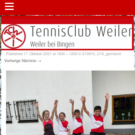
MENÜ
Published
17. Oktober 2021
at
1600 × 1200
in
210910_U10_gemischt
Vorherige
Nächste →