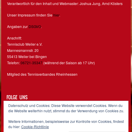
Verantwortlich für den Inhalt und Webmaster: Joshua Jung, Arnd Kösters
Unser Impressum finden Sie
hier
.
Angaben zur
DSGVO
.
Anschrift:
Tennisclub Weiler e.V.
Mannesmannstr. 20
55413 Weiler bei Bingen
Telefon:
06721-35347
(während der Saison ab 17 Uhr)
Mitglied des Tennisverbandes Rheinhessen
FOLGE UNS
Datenschutz und Cookies: Diese Website verwendet Cookies. Wenn du
Facebook
Instagram
die Website weiterhin nutzt, stimmst du der Verwendung von Cookies zu.
Weitere Informationen, beispielsweise zur Kontrolle von Cookies, findest
du hier:
Cookie-Richtlinie