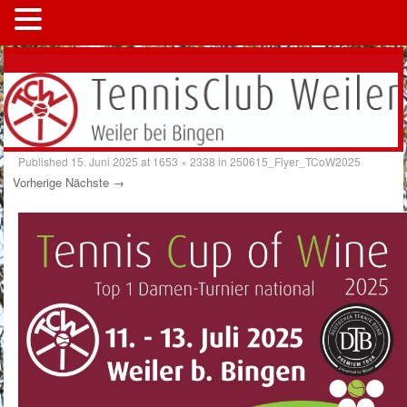
MENÜ
Published
15. Juni 2025
at
1653 × 2338
in
250615_Flyer_TCoW2025
Vorherige
Nächste →