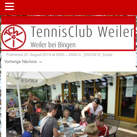
MENÜ
Published
20. August 2019
at
3000 × 2000
in
_DSC0672_Kopie
Vorherige
Nächste →