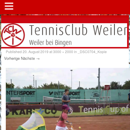
MENÜ
Published
20. August 2019
at
3000 × 2000
in
_DSC0704_Kopie
Vorherige
Nächste →