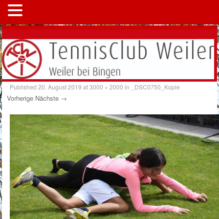
MENÜ
Published
20. August 2019
at
3000 × 2000
in
_DSC0750_Kopie
Vorherige
Nächste →