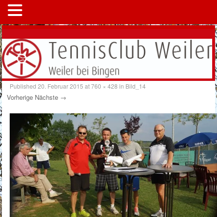
MENÜ
Published
20. Februar 2015
at
760 × 428
in
Bild_14
Vorherige
Nächste →