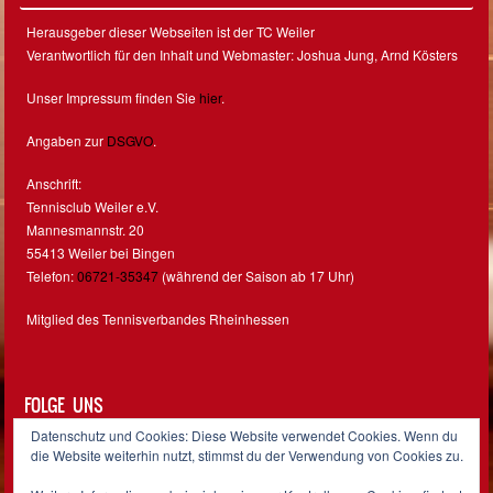
Herausgeber dieser Webseiten ist der TC Weiler
Verantwortlich für den Inhalt und Webmaster: Joshua Jung, Arnd Kösters
Unser Impressum finden Sie
hier
.
Angaben zur
DSGVO
.
Anschrift:
Tennisclub Weiler e.V.
Mannesmannstr. 20
55413 Weiler bei Bingen
Telefon:
06721-35347
(während der Saison ab 17 Uhr)
Mitglied des Tennisverbandes Rheinhessen
FOLGE UNS
Datenschutz und Cookies: Diese Website verwendet Cookies. Wenn du
Facebook
Instagram
die Website weiterhin nutzt, stimmst du der Verwendung von Cookies zu.