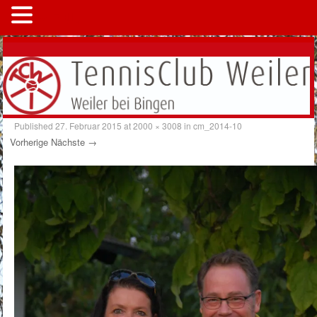
MENÜ
Published
27. Februar 2015
at
2000 × 3008
in
cm_2014-10
Vorherige
Nächste →