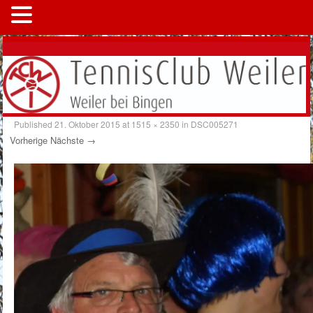
MENÜ
Published
21. Oktober 2015
at
1515 × 2350
in
DSC005271
Vorherige
Nächste →