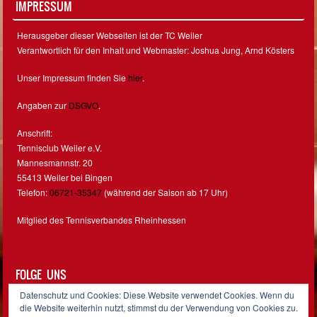
IMPRESSUM
Herausgeber dieser Webseiten ist der TC Weiler
Verantwortlich für den Inhalt und Webmaster: Joshua Jung, Arnd Kösters
Unser Impressum finden Sie
hier
.
Angaben zur
DSGVO
.
Anschrift:
Tennisclub Weiler e.V.
Mannesmannstr. 20
55413 Weiler bei Bingen
Telefon:
06721-35347
(während der Saison ab 17 Uhr)
Mitglied des Tennisverbandes Rheinhessen
FOLGE UNS
Datenschutz und Cookies: Diese Website verwendet Cookies. Wenn du
Facebook
Instagram
die Website weiterhin nutzt, stimmst du der Verwendung von Cookies zu.