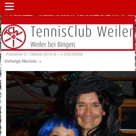
MENÜ
Published
21. Oktober 2015
at
×
in
DSC00609
Vorherige
Nächste →