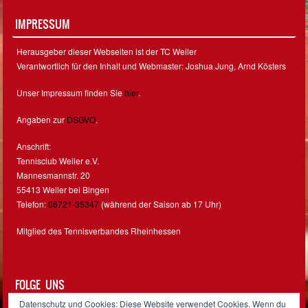
IMPRESSUM
Herausgeber dieser Webseiten ist der TC Weiler
Verantwortlich für den Inhalt und Webmaster: Joshua Jung, Arnd Kösters
Unser Impressum finden Sie
hier
.
Angaben zur
DSGVO
.
Anschrift:
Tennisclub Weiler e.V.
Mannesmannstr. 20
55413 Weiler bei Bingen
Telefon:
06721-35347
(während der Saison ab 17 Uhr)
Mitglied des Tennisverbandes Rheinhessen
FOLGE UNS
Datenschutz und Cookies: Diese Website verwendet Cookies. Wenn du
Facebook
Instagram