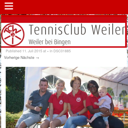
MENÜ
Published
11. Juli 2015
at
×
in
DSC01885
Vorherige
Nächste →