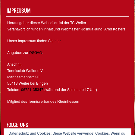
IMPRESSUM
Herausgeber dieser Webseiten ist der TC Weiler
Verantwortlich für den Inhalt und Webmaster: Joshua Jung, Arnd Kösters
Unser Impressum finden Sie
hier
.
Angaben zur
DSGVO
.
Anschrift:
Tennisclub Weiler e.V.
Mannesmannstr. 20
55413 Weiler bei Bingen
Telefon:
06721-35347
(während der Saison ab 17 Uhr)
Mitglied des Tennisverbandes Rheinhessen
FOLGE UNS
Datenschutz und Cookies: Diese Website verwendet Cookies. Wenn du
Facebook
Instagram