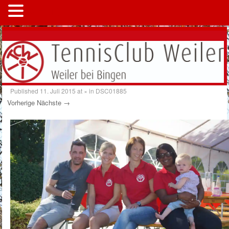
MENÜ
Published
11. Juli 2015
at
×
in
DSC01885
Vorherige
Nächste →