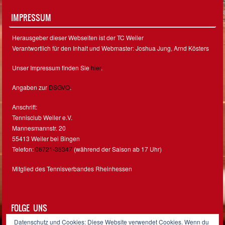
IMPRESSUM
Herausgeber dieser Webseiten ist der TC Weiler
Verantwortlich für den Inhalt und Webmaster: Joshua Jung, Arnd Kösters
Unser Impressum finden Sie
hier
.
Angaben zur
DSGVO
.
Anschrift:
Tennisclub Weiler e.V.
Mannesmannstr. 20
55413 Weiler bei Bingen
Telefon:
06721-35347
(während der Saison ab 17 Uhr)
Mitglied des Tennisverbandes Rheinhessen
FOLGE UNS
Datenschutz und Cookies: Diese Website verwendet Cookies. Wenn du
Facebook
Instagram