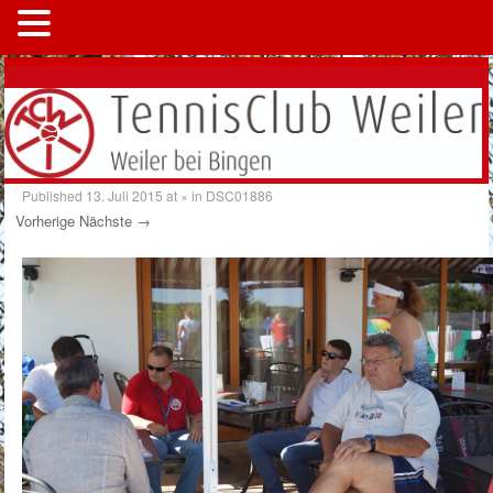
MENÜ
Published
13. Juli 2015
at
×
in
DSC01886
Vorherige
Nächste →