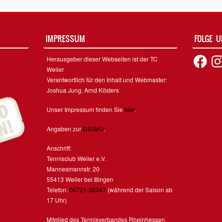
IMPRESSUM
FOLGE 
Facebook
Inst
Herausgeber dieser Webseiten ist der TC
Weiler
Verantwortlich für den Inhalt und Webmaster:
Joshua Jung, Arnd Kösters
Unser Impressum finden Sie
hier
.
Angaben zur
DSGVO
.
Anschrift:
Tennisclub Weiler e.V.
Mannesmannstr. 20
55413 Weiler bei Bingen
Telefon:
06721-35347
(während der Saison ab
17 Uhr)
Mitglied des Tennisverbandes Rheinhessen