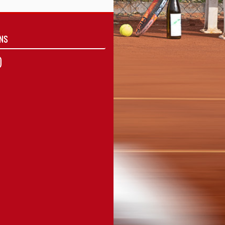
UNS
agram