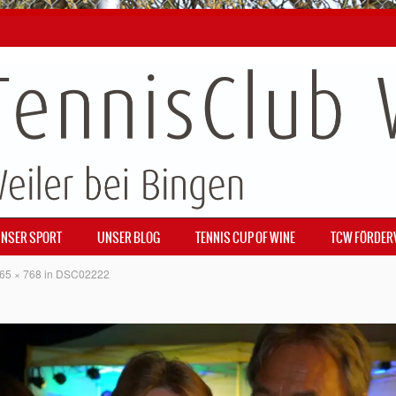
NSER SPORT
UNSER BLOG
TENNIS CUP OF WINE
TCW FÖRDER
65 × 768
in
DSC02222