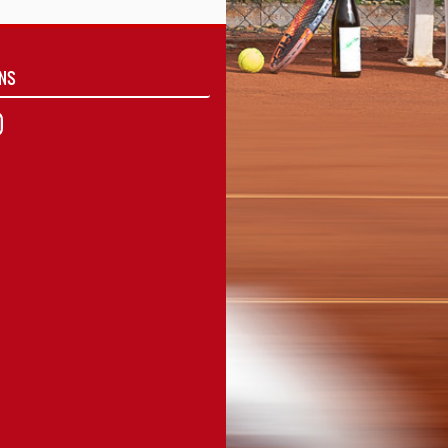
UNS
agram