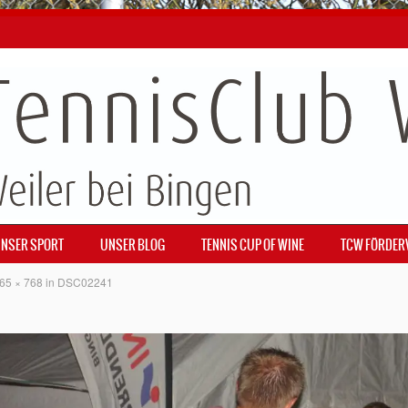
NSER SPORT
UNSER BLOG
TENNIS CUP OF WINE
TCW FÖRDER
65 × 768
in
DSC02241