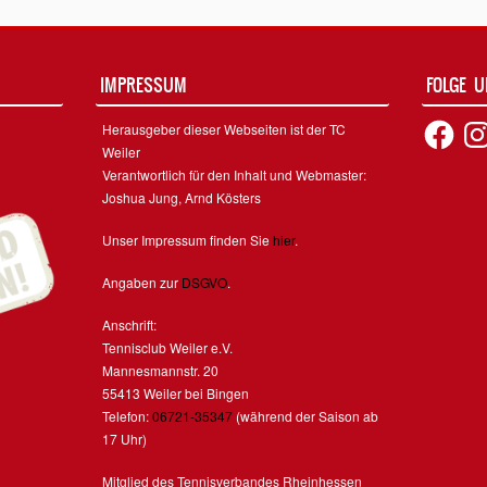
IMPRESSUM
FOLGE 
Facebook
Inst
Herausgeber dieser Webseiten ist der TC
Weiler
Verantwortlich für den Inhalt und Webmaster:
Joshua Jung, Arnd Kösters
Unser Impressum finden Sie
hier
.
Angaben zur
DSGVO
.
Anschrift:
Tennisclub Weiler e.V.
Mannesmannstr. 20
55413 Weiler bei Bingen
Telefon:
06721-35347
(während der Saison ab
17 Uhr)
Mitglied des Tennisverbandes Rheinhessen