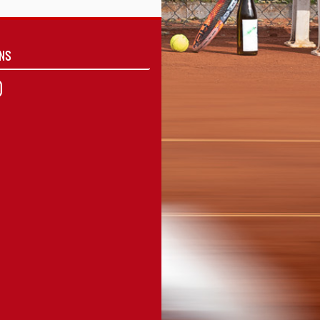
UNS
agram