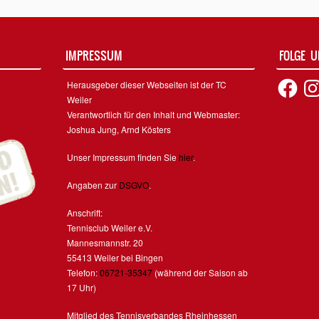
IMPRESSUM
FOLGE 
Facebook
Inst
Herausgeber dieser Webseiten ist der TC
Weiler
Verantwortlich für den Inhalt und Webmaster:
Joshua Jung, Arnd Kösters
Unser Impressum finden Sie
hier
.
Angaben zur
DSGVO
.
Anschrift:
Tennisclub Weiler e.V.
Mannesmannstr. 20
55413 Weiler bei Bingen
Telefon:
06721-35347
(während der Saison ab
17 Uhr)
Mitglied des Tennisverbandes Rheinhessen