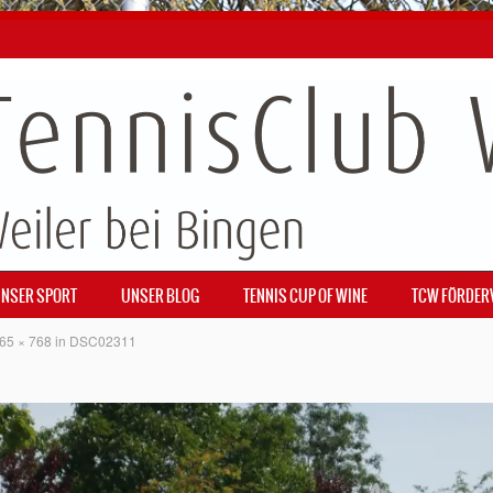
NSER SPORT
UNSER BLOG
TENNIS CUP OF WINE
TCW FÖRDER
65 × 768
in
DSC02311