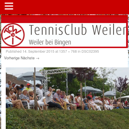
MENÜ
Published
14. September 2015
at
1357 × 768
in
DSC02395
Vorherige
Nächste →