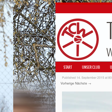
SKIP TO CONTENT
START
UNSER CLUB
U
MENÜ
Published
14. September 2015
at
80
Vorherige
Nächste →