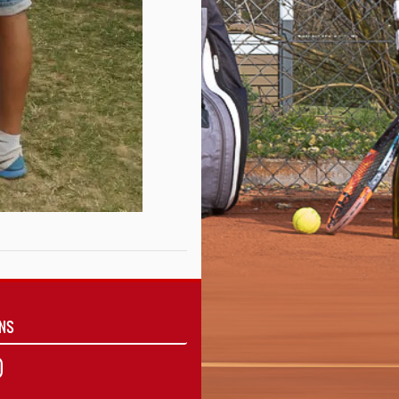
UNS
agram