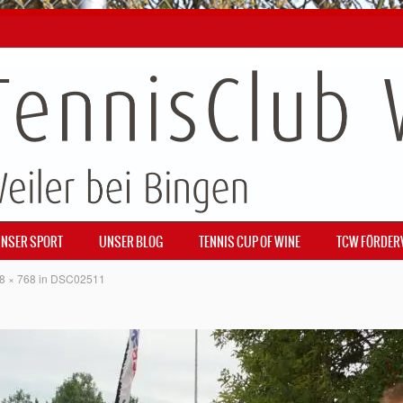
NSER SPORT
UNSER BLOG
TENNIS CUP OF WINE
TCW FÖRDER
8 × 768
in
DSC02511