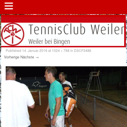
MENÜ
Published
14. Januar 2016
at
1024 × 768
in
DSCF3486
Vorherige
Nächste →