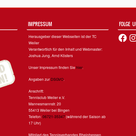
IMPRESSUM
FOLGE 
Facebook
Inst
Herausgeber dieser Webseiten ist der TC
Weiler
Verantwortlich für den Inhalt und Webmaster:
Joshua Jung, Arnd Kösters
Unser Impressum finden Sie
hier
.
Angaben zur
DSGVO
.
Anschrift:
Tennisclub Weiler e.V.
Mannesmannstr. 20
55413 Weiler bei Bingen
Telefon:
06721-35347
(während der Saison ab
17 Uhr)
Mitglied des Tennisverbandes Rheinhessen