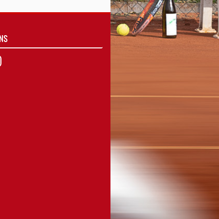
UNS
agram