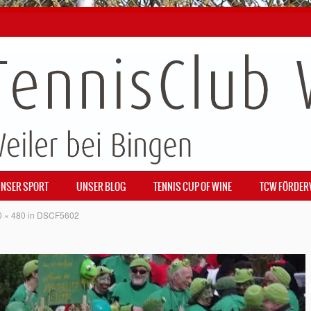
NSER SPORT
UNSER BLOG
TENNIS CUP OF WINE
TCW FÖRDER
0 × 480
in
DSCF5602