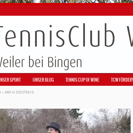
NSER SPORT
UNSER BLOG
TENNIS CUP OF WINE
TCW FÖRDER
0 × 480
in
DSCF5612