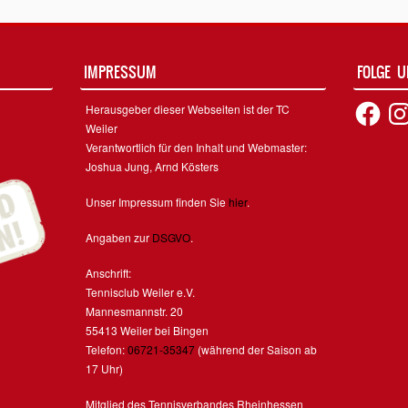
IMPRESSUM
FOLGE 
Facebook
Inst
Herausgeber dieser Webseiten ist der TC
Weiler
Verantwortlich für den Inhalt und Webmaster:
Joshua Jung, Arnd Kösters
Unser Impressum finden Sie
hier
.
Angaben zur
DSGVO
.
Anschrift:
Tennisclub Weiler e.V.
Mannesmannstr. 20
55413 Weiler bei Bingen
Telefon:
06721-35347
(während der Saison ab
17 Uhr)
Mitglied des Tennisverbandes Rheinhessen