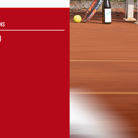
UNS
agram