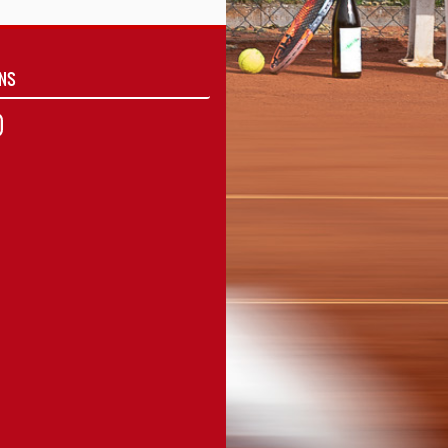
UNS
agram