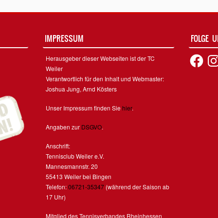
IMPRESSUM
FOLGE 
Facebook
Inst
Herausgeber dieser Webseiten ist der TC
Weiler
Verantwortlich für den Inhalt und Webmaster:
Joshua Jung, Arnd Kösters
Unser Impressum finden Sie
hier
.
Angaben zur
DSGVO
.
Anschrift:
Tennisclub Weiler e.V.
Mannesmannstr. 20
55413 Weiler bei Bingen
Telefon:
06721-35347
(während der Saison ab
17 Uhr)
Mitglied des Tennisverbandes Rheinhessen