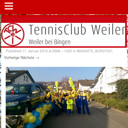
MENÜ
Published
11. Januar 2016
at
2688 × 1520
in
IMAG4075_BURST001
Vorherige
Nächste →