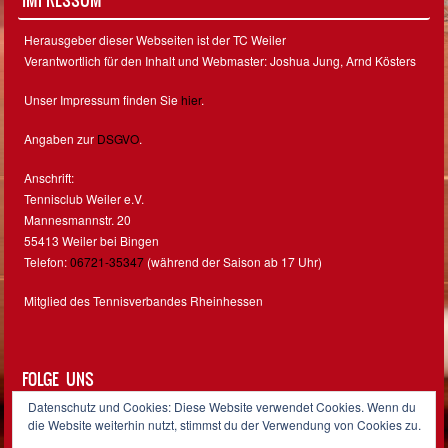
Herausgeber dieser Webseiten ist der TC Weiler
Verantwortlich für den Inhalt und Webmaster: Joshua Jung, Arnd Kösters
Unser Impressum finden Sie
hier
.
Angaben zur
DSGVO
.
Anschrift:
Tennisclub Weiler e.V.
Mannesmannstr. 20
55413 Weiler bei Bingen
Telefon:
06721-35347
(während der Saison ab 17 Uhr)
Mitglied des Tennisverbandes Rheinhessen
FOLGE UNS
Datenschutz und Cookies: Diese Website verwendet Cookies. Wenn du
Facebook
Instagram
die Website weiterhin nutzt, stimmst du der Verwendung von Cookies zu.