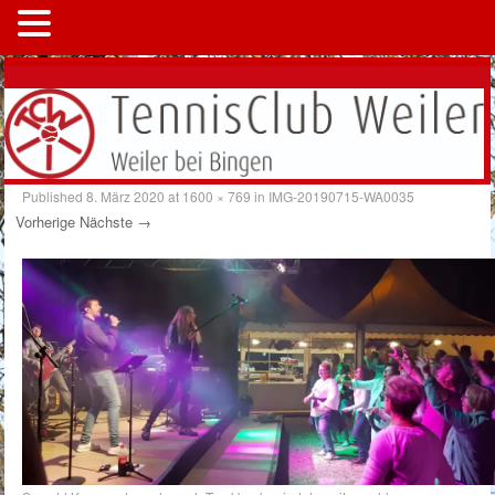
MENÜ
Published
8. März 2020
at
1600 × 769
in
IMG-20190715-WA0035
Vorherige
Nächste →