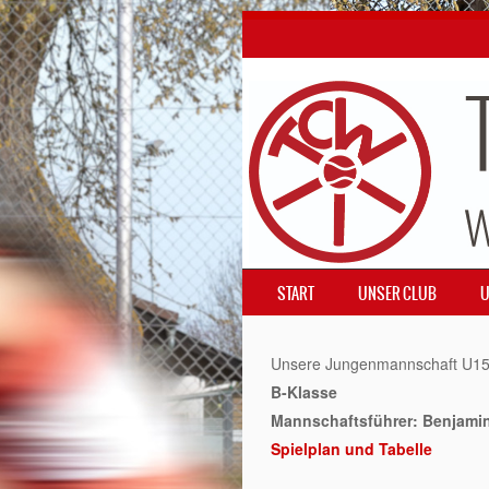
SKIP TO CONTENT
START
UNSER CLUB
U
MENÜ
Unsere Jungenmannschaft U15
B-Klasse
Mannschaftsführer: Benjamin
Spielplan und Tabelle