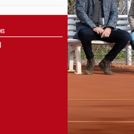
UNS
agram