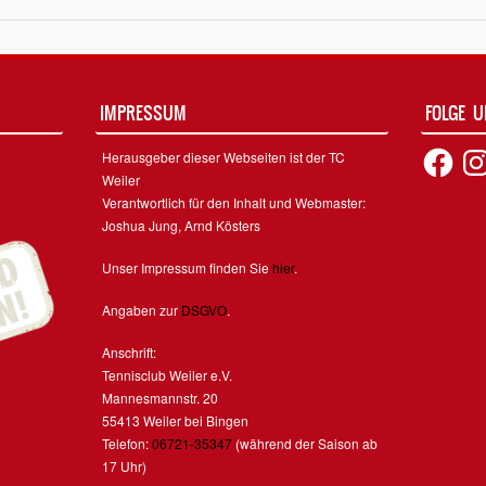
IMPRESSUM
FOLGE 
Facebook
Inst
Herausgeber dieser Webseiten ist der TC
Weiler
Verantwortlich für den Inhalt und Webmaster:
Joshua Jung, Arnd Kösters
Unser Impressum finden Sie
hier
.
Angaben zur
DSGVO
.
Anschrift:
Tennisclub Weiler e.V.
Mannesmannstr. 20
55413 Weiler bei Bingen
Telefon:
06721-35347
(während der Saison ab
17 Uhr)