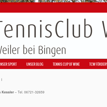
NSER SPORT
UNSER BLOG
TENNIS CUP OF WINE
TCW FÖRDER
 I
 Kessler
– Tel. 06721-32659