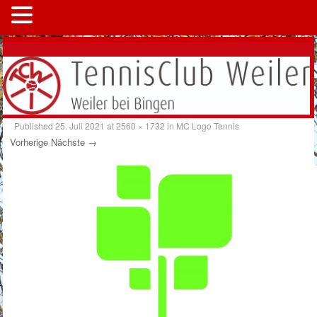
MENÜ
Published
25. Juli 2021
at
2560 × 1732
in
MC Logo Tennis
Vorherige
Nächste →