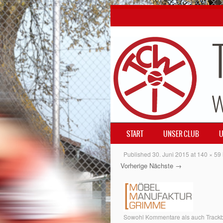
SKIP TO CONTENT
START
UNSER CLUB
U
MENÜ
Published
30. Juni 2015
at
140 × 59
Vorherige
Nächste →
Sowohl Kommentare als auch Trackba