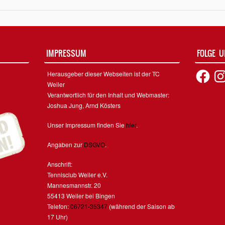
IMPRESSUM
FOLGE 
Facebook
Inst
Herausgeber dieser Webseiten ist der TC
Weiler
Verantwortlich für den Inhalt und Webmaster:
Joshua Jung, Arnd Kösters
Unser Impressum finden Sie
hier
.
Angaben zur
DSGVO
.
Anschrift:
Tennisclub Weiler e.V.
Mannesmannstr. 20
55413 Weiler bei Bingen
Telefon:
06721-35347
(während der Saison ab
17 Uhr)