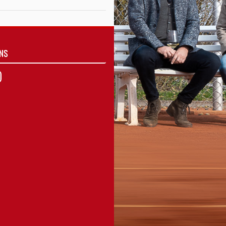
UNS
agram