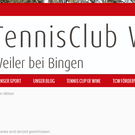
NSER SPORT
UNSER BLOG
TENNIS CUP OF WINE
TCW FÖRDER
in
Möbel
cks sind derzeit geschlossen.