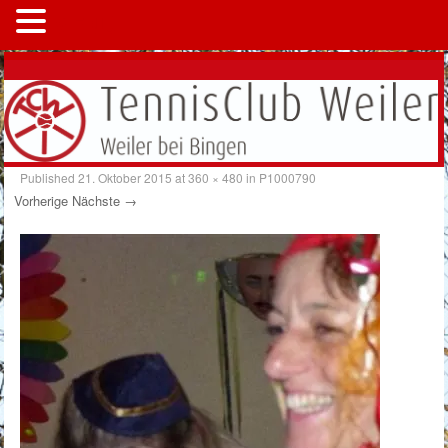
MENÜ
Published
21. Oktober 2015
at
360 × 480
in
P1000790
Vorherige
Nächste →