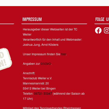
IMPRESSUM
FOLGE 
Facebook
Inst
Herausgeber dieser Webseiten ist der TC
Weiler
Verantwortlich für den Inhalt und Webmaster:
Joshua Jung, Arnd Kösters
Unser Impressum finden Sie
hier
.
Angaben zur
DSGVO
.
Anschrift:
Tennisclub Weiler e.V.
Mannesmannstr. 20
55413 Weiler bei Bingen
Telefon:
06721-35347
(während der Saison ab
17 Uhr)
Mitglied des Tennisverbandes Rheinhessen