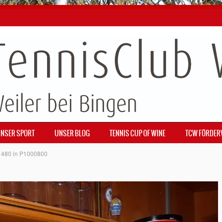
NSER SPORT
UNSER BLOG
TENNIS CUP OF WINE
TCW FÖRDER
 480
in
P1000800