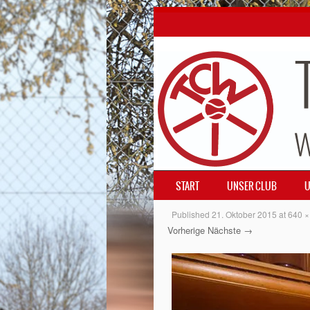
SKIP TO CONTENT
START
UNSER CLUB
U
MENÜ
Published
21. Oktober 2015
at
640 ×
Vorherige
Nächste →