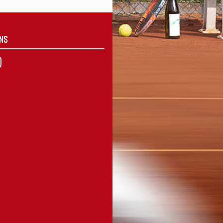
UNS
agram