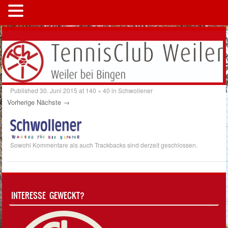
MENÜ
Published
30. Juni 2015
at
140 × 40
in
Schwollener
Vorherige
Nächste →
Sowohl Kommentare als auch Trackbacks sind derzeit geschlossen.
INTERESSE GEWECKT?