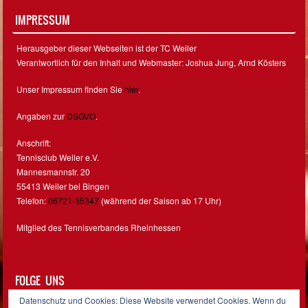
IMPRESSUM
Herausgeber dieser Webseiten ist der TC Weiler
Verantwortlich für den Inhalt und Webmaster: Joshua Jung, Arnd Kösters
Unser Impressum finden Sie
hier
.
Angaben zur
DSGVO
.
Anschrift:
Tennisclub Weiler e.V.
Mannesmannstr. 20
55413 Weiler bei Bingen
Telefon:
06721-35347
(während der Saison ab 17 Uhr)
Mitglied des Tennisverbandes Rheinhessen
FOLGE UNS
Datenschutz und Cookies: Diese Website verwendet Cookies. Wenn du
Facebook
Instagram