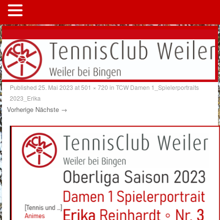
MENÜ
Published
25. Mai 2023
at
501 × 720
in
TCW Damen 1_Spielerportraits
2023_Erika
Vorherige
Nächste →