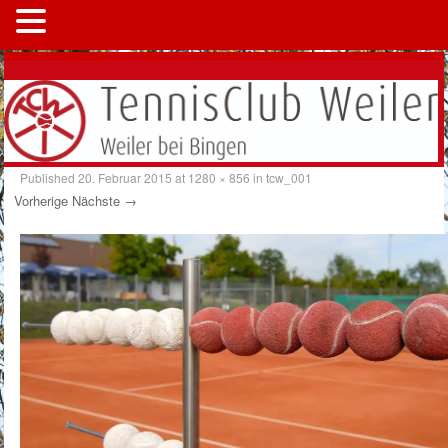
MENÜ
Published
20. Februar 2015
at
1280 × 856
in
tcw_001
Vorherige
Nächste →