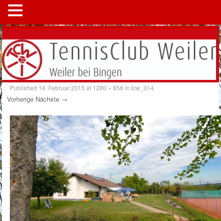
MENÜ
Published
14. Februar 2015
at
1280 × 856
in
tcw_014
Vorherige
Nächste →