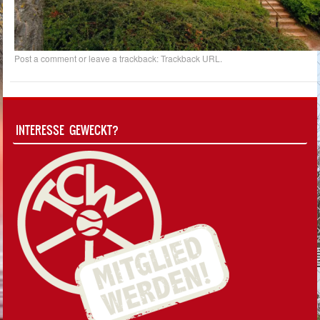
Post a comment
or leave a trackback:
Trackback URL
.
INTERESSE GEWECKT?