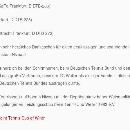
 SaFo Frankfurt, D DTB-286)
erford, D DTB-228)
ntracht Frankfurt, D DTB-272)
n sehr herzliches Dankeschön für einen erstklassigen und spannenden 
chstem Niveau!
hr herzlich bei den Schirmherren, beim Deutschen Tennis Bund und d
 das große Vertrauen, dass der TC Weiler als einziger Verein in diese
 Deutschen Tennis Bundes austragen durfte.
Tennissport auf hohem Niveau mit der Repräsentanz hoher Weinqualitä
er gelungenen Leistungsschau beim Tennisclub Weiler 1983 e.V.
oint Tennis Cup of Wine
“