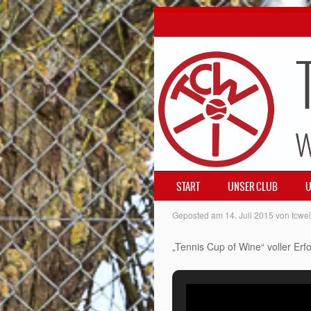
SKIP TO CONTENT
START
UNSER CLUB
U
MENÜ
Geposted am
14. Juli 2015
von
tcwei
„Tennis Cup of Wine“ voller Er