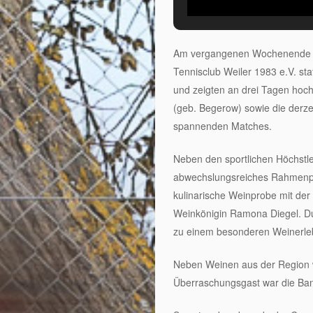
Am vergangenen Wochenende fa
Tennisclub Weiler 1983 e.V. st
und zeigten an drei Tagen hoch
(geb. Begerow) sowie die derze
spannenden Matches.
Neben den sportlichen Höchstl
abwechslungsreiches Rahmenpro
kulinarische Weinprobe mit de
Weinkönigin Ramona Diegel. D
zu einem besonderen Weinerle
Neben Weinen aus der Region w
Überraschungsgast war die Ban