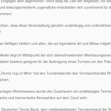
t. Entgegen dem allgemeinen Trend stieg die Zahl der Mitglieder, vor a
 und leistungsorientierte Jugendliche entscheiden sich zunehmend für 
lkommen!
hten, dass diese Veranstaltung gänzlich unabhängig vom ordentlichen
!
den fleißigen Helfern und allen, die auf irgendeine Art und Weise mitge
ler liegt im Mittelpunkt der sich überschneidenden Weinbauregionen 
daher bestens geeignet für die Austragung eines Turniers um den Pok
 „Tennis Cup of Wine“ hat den Turnierkalender des Tennisverbandes Rh
chert.
sanlagen Rheinhessens wurde den Zuschauern ein erstklassiges Tennis
llische und harmonische Atmosphäre auf dem Court sehr.
m Deutschen Tennis Bund, dem mitgliedsstärksten Tennisverband der Wel