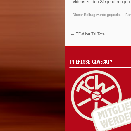
Videos zu den Siegerehrungen 
Dieser Beitrag wurde gepostet in
Ber
←
TCW bei Tal Total
Post Navigati
INTERESSE GEWECKT?