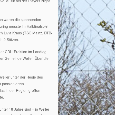
ve Musik bei der Players Night
ion waren die spannenden
ring musste im Halbfinalspiel
ich Livia Kraus (TSC Mainz, DTB-
n 2 Sätzen.
 der CDU-Fraktion im Landtag
der Gemeinde Weiler. Über die
Weiler unter der Regie des
m passionierten
das in der Region großen
te.
unter 18 Jahre sind – in Weiler