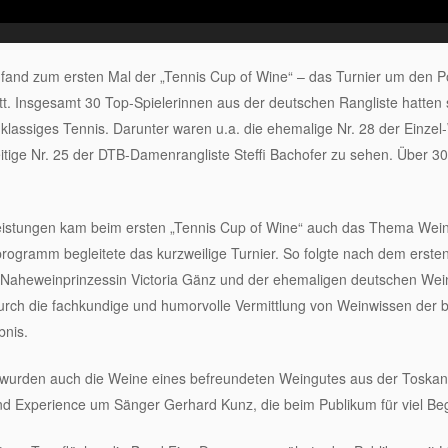
nd zum ersten Mal der „Tennis Cup of Wine“ – das Turnier um den P
att. Insgesamt 30 Top-Spielerinnen aus der deutschen Rangliste hatten 
klassiges Tennis. Darunter waren u.a. die ehemalige Nr. 28 der Einzel-
itige Nr. 25 der DTB-Damenrangliste Steffi Bachofer zu sehen. Über 30
eistungen kam beim ersten „Tennis Cup of Wine“ auch das Thema Wein 
gramm begleitete das kurzweilige Turnier. So folgte nach dem ersten
r Naheweinprinzessin Victoria Gänz und der ehemaligen deutschen Wei
urch die fachkundige und humorvolle Vermittlung von Weinwissen de
bnis.
urden auch die Weine eines befreundeten Weingutes aus der Toskana
d Experience um Sänger Gerhard Kunz, die beim Publikum für viel Beg