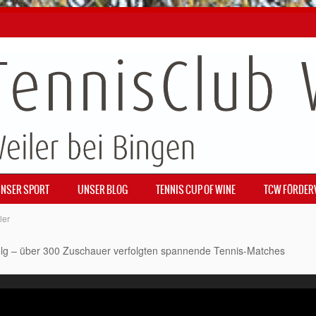
NSER SPORT
UNSER BLOG
TENNIS CUP OF WINE
TCW FÖRDER
ler
folg – über 300 Zuschauer verfolgten spannende Tennis-Matches