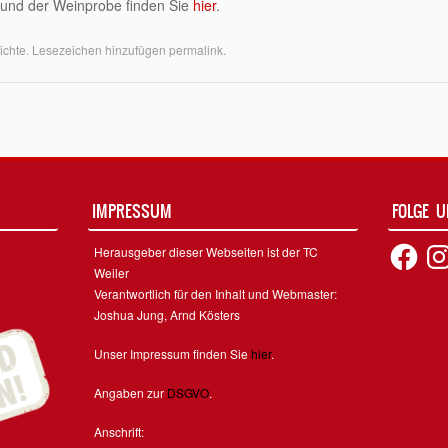
und der Weinprobe finden Sie
hier
.
ichte
. Lesezeichen hinzufügen
permalink
.
on
IMPRESSUM
FOLGE 
Facebook
Inst
Herausgeber dieser Webseiten ist der TC
Weiler
Verantwortlich für den Inhalt und Webmaster:
Joshua Jung, Arnd Kösters
Unser Impressum finden Sie
hier
.
Angaben zur
DSGVO
.
Anschrift: