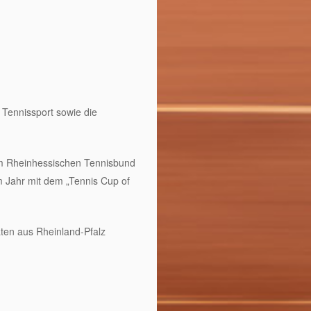
Tennissport sowie die
em Rheinhessischen Tennisbund
m Jahr mit dem „Tennis Cup of
ten aus Rheinland-Pfalz