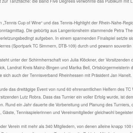
zur Tanzfläche: die Band Five Degrees verwöhnte das Publikum mit Li
n „Tennis Cup of Wine“ und das Tennis-Highlight der Rhein-Nahe-Reg
Sonntagmittag. Die gebürtig aus Langenlonsheim stammende Petra Theu
verletzungsbedingt aufgeben. In einem spannenden Finalspiel setzte s
 Berres (Sportpark TC Simmern, DTB-109) durch und gewann souverän i
 steht unter der Schirmherrschaft von Julia Klöckner, der Vorsitzenden
ick, Landrat Kreis Mainz-Bingen und Marika Bell, Ortsbürgermeisterin 
te sich auch der Tennisverband Rheinhessen mit Präsident Jan Hanelt.
urde das dreitägige Event von rund 60 ehrenamtlichen Helfern des TC 
itzenden Lutz Robra. Dass das Turnier ein voller Erfolg wurde, ist de
. Rund ein Jahr dauerte die Vorbereitung und Planung des Turniers, 
 Gäste, Tennisspielerinnen und Vereinsmitglieder gleichwohl begeister
nder Verein mit mehr als 340 Mitgliedern, von denen alleine knapp 100 