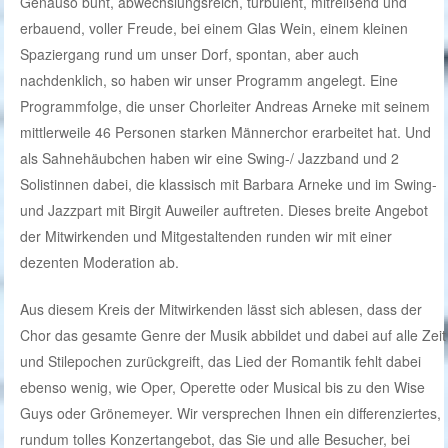
Genauso bunt, abwechslungsreich, turbulent, mitreißend und
erbauend, voller Freude, bei einem Glas Wein, einem kleinen
Spaziergang rund um unser Dorf, spontan, aber auch
nachdenklich, so haben wir unser Programm angelegt. Eine
Programmfolge, die unser Chorleiter Andreas Arneke mit seinem
mittlerweile 46 Personen starken Männerchor erarbeitet hat. Und
als Sahnehäubchen haben wir eine Swing-/ Jazzband und 2
Solistinnen dabei, die klassisch mit Barbara Arneke und im Swing-
und Jazzpart mit Birgit Auweiler auftreten. Dieses breite Angebot
der Mitwirkenden und Mitgestaltenden runden wir mit einer
dezenten Moderation ab.
Aus diesem Kreis der Mitwirkenden lässt sich ablesen, dass der
Chor das gesamte Genre der Musik abbildet und dabei auf alle Zeit
und Stilepochen zurückgreift, das Lied der Romantik fehlt dabei
ebenso wenig, wie Oper, Operette oder Musical bis zu den Wise
Guys oder Grönemeyer. Wir versprechen Ihnen ein differenziertes,
rundum tolles Konzertangebot, das Sie und alle Besucher, bei