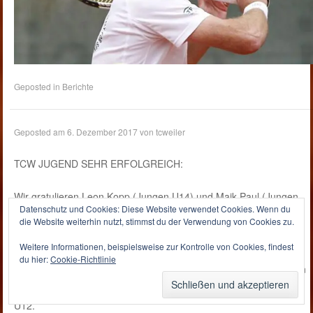
Geposted in
Berichte
Geposted am
6. Dezember 2017
von
tcweiler
TCW JUGEND SEHR ERFOLGREICH:
Wir gratulieren Leon Kopp (Jungen U14) und Maik Paul (Jungen
Datenschutz und Cookies: Diese Website verwendet Cookies. Wenn du
U16) zu ihrem 1. Platz bei der diesjährigen
die Website weiterhin nutzt, stimmst du der Verwendung von Cookies zu.
RHEINHESSENMEISTERSCHAFT! Sensationell! Super gemacht!
Weitere Informationen, beispielsweise zur Kontrolle von Cookies, findest
Zusätzlich hat Anna Heinen bei den Mädchen U14 die B-Runde
du hier:
Cookie-Richtlinie
gegen ihre Vereinskollegin Lena Langfeld gewonnen und Thorben
Fontius erreichte einen sehr guten dritten Platz bei den Jungen
U12.