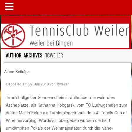
MENÜ
AUTHOR ARCHIVES:
TCWEILER
Ältere Beiträge
Post Navigation
Geposted am
29. Juli 2018
von
tcweiler
Tennisballgelber Sonnenschein strahlte über die weinroten
Ascheplätze, als Katharina Hobgarski vom TC Ludwigshafen zum
dritten Mal in Folge als Turniersiegerin aus dem 4. Tennis Cup of
Wine hervorging. Würdevoll übergeben wurden die heiß
umkämpften Pokale der Weinmajestäten durch die Nahe-