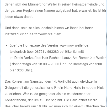
denen sich der Männerchor Weiler in seiner Heimatgemeinde und
der ganzen Region einen Namen aufgebaut hat, erwartet. Es ist für
jeden etwas dabei.
Und dabei sein ist alles, deshalb bieten wir Ihnen bei freier
Platzwahl einen Kartenvorverkauf an:
über die Homepage des Vereins www.mgv-weiler.de,
telefonisch über 06721 / 993282 bei Elke Schmitt
im Direkt-Verkauf bei Hair-Fashion Lautz, Am Römer 2 in Weiler
( donnerstags von 18.00 – 20.00 Uhr und samstags von 9:00
bis 13:00 Uhr ).
Das Konzert am Samstag, den 14. April gibt auch gleichzeitig
Gelegenheit die generalsanierte Rhein-Nahe-Halle in neuem Kleid
zu erleben. Was ist da geeigneter als ein wunderschöner
Konzertabend, der um 19 Uhr beginnt. Die Halle öffnet für die
Besucher bereits um 18 Uhr, wo man sich mit einem Gläschen Sekt