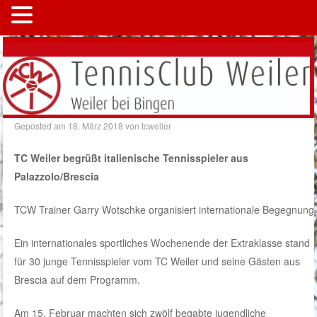
MENÜ
Geposted am
18. März 2018
von
tcweiler
TC Weiler begrüßt italienische Tennisspieler aus
Palazzolo/Brescia
TCW Trainer Garry Wotschke organisiert internationale Begegnung
Ein internationales sportliches Wochenende der Extraklasse stand
für 30 junge Tennisspieler vom TC Weiler und seine Gästen aus
Brescia auf dem Programm.
Am 15. Februar machten sich zwölf begabte jugendliche