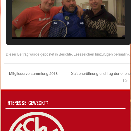
Dieser Beitrag wurde gepostet in
Berichte
. Lesezeichen hinzufügen
permalink
.
←
Mitgliederversammlung 2018
Saisoneröffnung und Tag der offene
Tür
Post Navigation
INTERESSE GEWECKT?