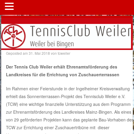
MENÜ
Geposted am
31. Mai 2018
von
tcweiler
Der Tennis Club Weiler erhält Ehrenamtsförderung des
Landkreises für die Errichtung von Zuschauerterrassen
Im Rahmen einer Feierstunde in der Ingelheimer Kreisverwaltung
erhielt das Sonnenterrassen-Projekt des Tennisclub Weiler e.V.
(TCW) eine wichtige finanzielle Unterstützung aus dem Programm
zur Ehrenamtsförderung des Landkreises Mainz-Bingen. Als eines
von 29 geförderten Projekten kann das geplante Bau-Vorhaben des
TCW zur Errichtung einer Zuschauertribüne mit
dieser