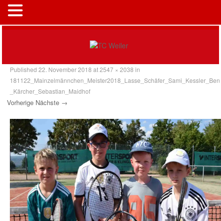
MENÜ
Published
22. November 2018
at
2547 × 2038
in
181122_Mainzelmännchen_Meister2018_Lasse_Schäfer_Sami_Kessler_Ben
_Kärcher_Sebastian_Maidhof
Vorherige
Nächste →