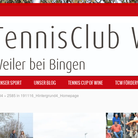
NSER SPORT
UNSER BLOG
TENNIS CUP OF WINE
TCW FÖRDER
84 × 2585
in
191116_Hintergrund4_Homepage