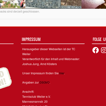
cks sind derzeit geschlossen.
IMPRESSUM
FOLGE 
Facebook
Inst
Herausgeber dieser Webseiten ist der TC
Weiler
Verantwortlich für den Inhalt und Webmaster:
Joshua Jung, Arnd Kösters
Unser Impressum finden Sie
hier
.
Angaben zur
DSGVO
.
Anschrift:
Tennisclub Weiler e.V.
Mannesmannstr. 20