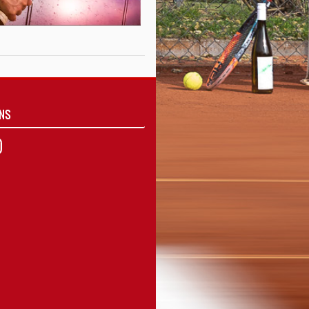
UNS
agram