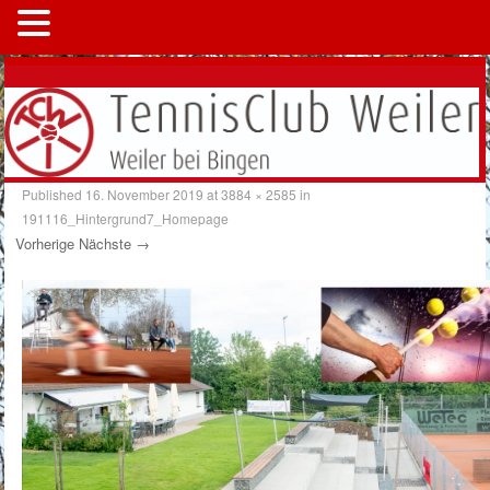
MENÜ
Published
16. November 2019
at
3884 × 2585
in
191116_Hintergrund7_Homepage
Vorherige
Nächste →