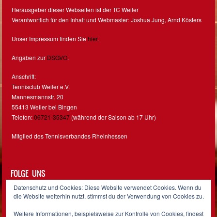
Herausgeber dieser Webseiten ist der TC Weiler
Verantwortlich für den Inhalt und Webmaster: Joshua Jung, Arnd Kösters
Unser Impressum finden Sie
hier
.
Angaben zur
DSGVO
.
Anschrift:
Tennisclub Weiler e.V.
Mannesmannstr. 20
55413 Weiler bei Bingen
Telefon:
06721-35347
(während der Saison ab 17 Uhr)
Mitglied des Tennisverbandes Rheinhessen
FOLGE UNS
Datenschutz und Cookies: Diese Website verwendet Cookies. Wenn du
Facebook
Instagram
die Website weiterhin nutzt, stimmst du der Verwendung von Cookies zu.
Weitere Informationen, beispielsweise zur Kontrolle von Cookies, findest