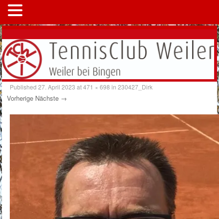
MENÜ
Published
27. April 2023
at
471 × 698
in
230427_Dirk
Vorherige
Nächste →