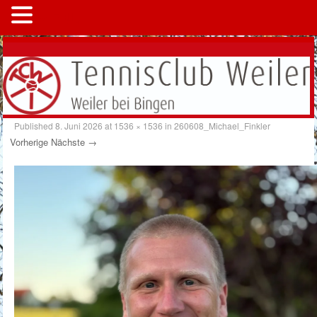
MENÜ
Published
8. Juni 2026
at
1536 × 1536
in
260608_Michael_Finkler
Vorherige
Nächste →