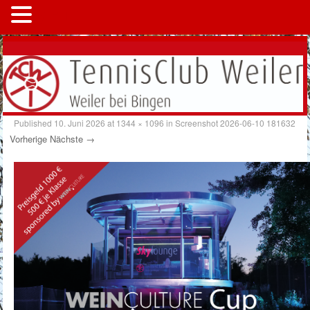
MENÜ
Published
10. Juni 2026
at
1344 × 1096
in
Screenshot 2026-06-10 181632
Vorherige
Nächste →