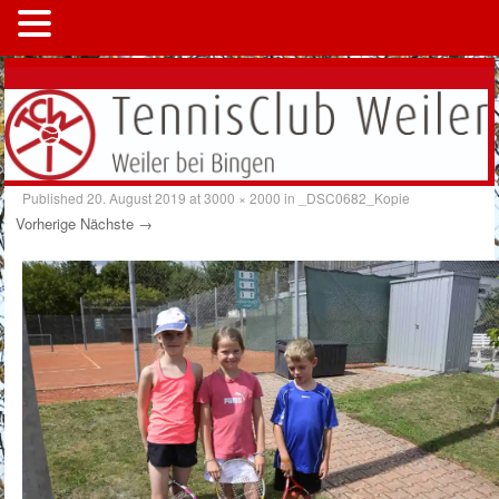
MENÜ
Published
20. August 2019
at
3000 × 2000
in
_DSC0682_Kopie
Vorherige
Nächste →