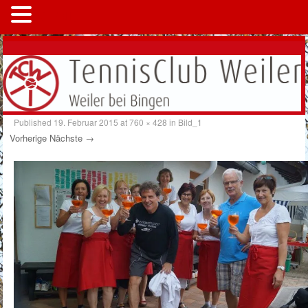
MENÜ
Published
19. Februar 2015
at
760 × 428
in
Bild_1
Vorherige
Nächste →