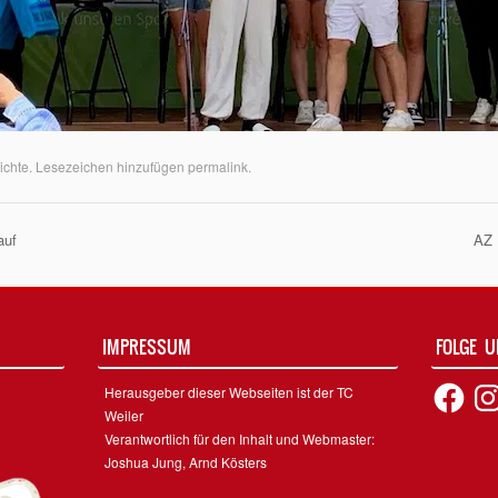
ichte
. Lesezeichen hinzufügen
permalink
.
auf
AZ 
on
IMPRESSUM
FOLGE 
Facebook
Inst
Herausgeber dieser Webseiten ist der TC
Weiler
Verantwortlich für den Inhalt und Webmaster:
Joshua Jung, Arnd Kösters