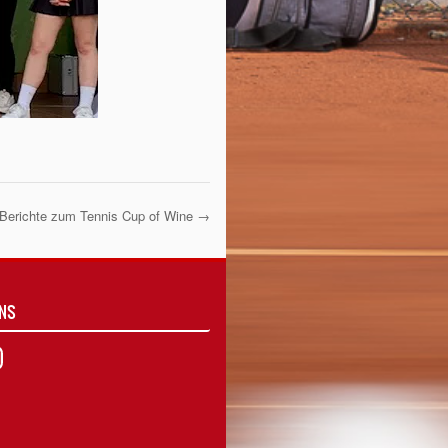
Berichte zum Tennis Cup of Wine
→
UNS
agram