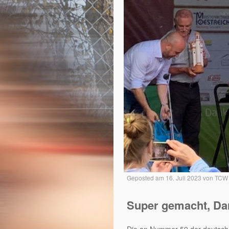
Geposted am
16. Juli 2023
von
TCW 
Super gemacht, Da