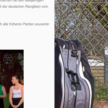
schaft hat den diesjährigen
3 der deutschen Rangliste) vom
 alle früheren Partien souverän