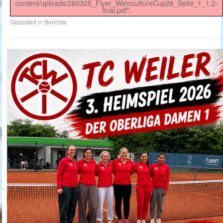
content/uploads/260325_Flyer_WeincultureCup26_Seite_1_1.2-
final.pdf".
Geposted in
Berichte