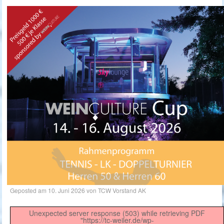
Geposted am
10. Juni 2026
von
TCW Vorstand AK
Unexpected server response (503) while retrieving PDF
"https://tc-weiler.de/wp-